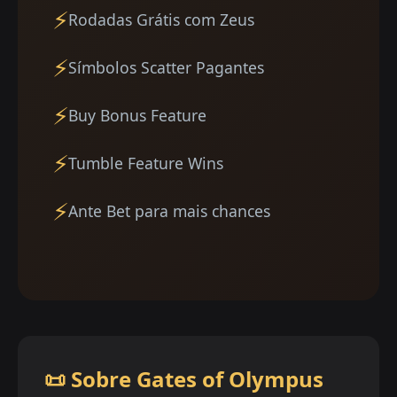
Rodadas Grátis com Zeus
Símbolos Scatter Pagantes
Buy Bonus Feature
Tumble Feature Wins
Ante Bet para mais chances
📜 Sobre Gates of Olympus