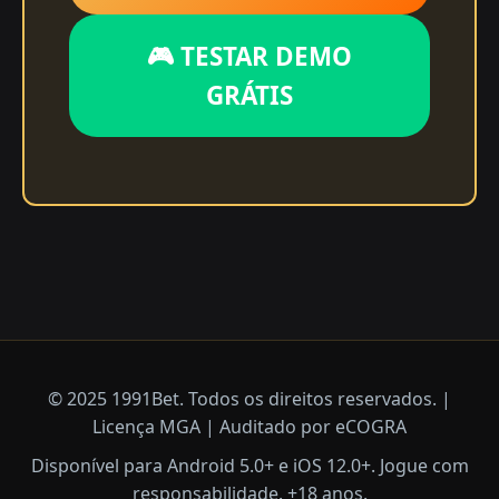
🎮 TESTAR DEMO
GRÁTIS
© 2025 1991Bet. Todos os direitos reservados. |
Licença MGA | Auditado por eCOGRA
Disponível para Android 5.0+ e iOS 12.0+. Jogue com
responsabilidade. +18 anos.