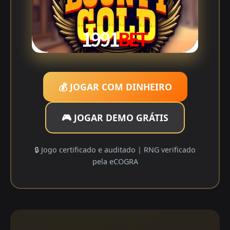
💰 JOGAR COM DINHEIRO
🎮 JOGAR DEMO GRÁTIS
🔒 Jogo certificado e auditado | RNG verificado
pela eCOGRA