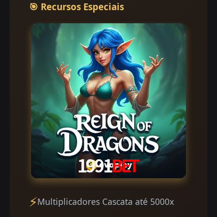
🎯 Recursos Especiais
Multiplicadores Cascata até 5000x