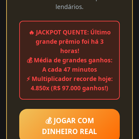
lendários.
🔥 JACKPOT QUENTE: Último
grande prêmio foi há 3
horas!
💰 Média de grandes ganhos:
A cada 47 minutos
⚡ Multiplicador recorde hoje:
4.850x (R$ 97.000 ganhos!)
💰 JOGAR COM
DINHEIRO REAL