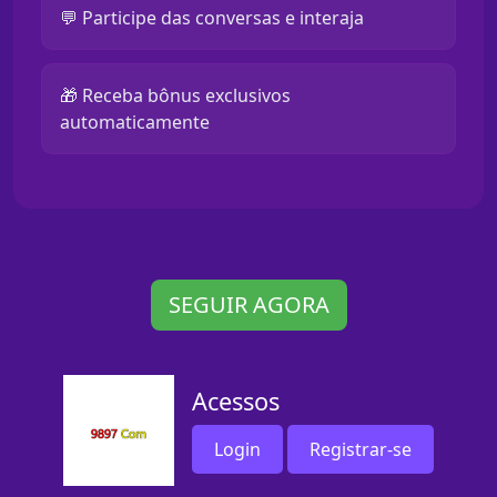
💬 Participe das conversas e interaja
🎁 Receba bônus exclusivos
automaticamente
SEGUIR AGORA
Acessos
Login
Registrar-se