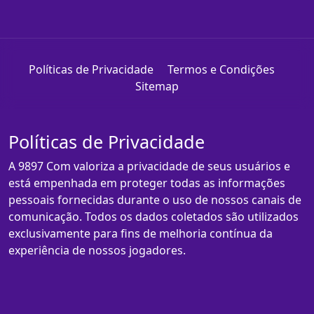
Políticas de Privacidade
Termos e Condições
Sitemap
Políticas de Privacidade
A 9897 Com valoriza a privacidade de seus usuários e
está empenhada em proteger todas as informações
pessoais fornecidas durante o uso de nossos canais de
comunicação. Todos os dados coletados são utilizados
exclusivamente para fins de melhoria contínua da
experiência de nossos jogadores.