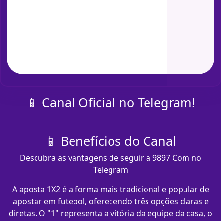
📱 Canal Oficial no Telegram!
📱 Benefícios do Canal
Descubra as vantagens de seguir a 9897 Com no
Telegram
A aposta 1X2 é a forma mais tradicional e popular de
apostar em futebol, oferecendo três opções claras e
diretas. O "1" representa a vitória da equipe da casa, o